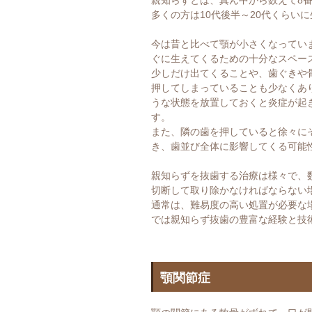
親知らずとは、真ん中から数えて8
多くの方は10代後半～20代くらい
今は昔と比べて顎が小さくなってい
ぐに生えてくるための十分なスペー
少しだけ出てくることや、歯ぐきや
押してしまっていることも少なくあ
うな状態を放置しておくと炎症が起
す。
また、隣の歯を押していると徐々に
き、歯並び全体に影響してくる可能
親知らずを抜歯する治療は様々で、
切断して取り除かなければならない
通常は、難易度の高い処置が必要な
では親知らず抜歯の豊富な経験と技
顎関節症